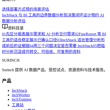
选择部署方式
预约场景评估
InchStack 与 BI 工具的边界
数据分析到决策闭环设计
预约 AI
数据分析评估
资料目录
01
先区分报表展示需求和 AI 分析交付需求
02
FineReport 等 BI
工具仍适合稳定展示已确认口径
03
InchStack 适合管理分析形
成前后的证据链
04
用三个问题决定是否需要 InchStack
05
把临
时分析沉淀成可转交、可验收、可复用的资料
SURINCH
Surinch 提供 AI 数据产品、受控试点、资源资料与技术服务。
产品
InchStack
inchWorker
inchTraining
工具站