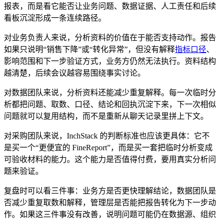
报表，而是看它能否让业务问题、数据证据、人工责任和后续
看板沉淀形成一条连续路径。
对业务负责人来说，分析资料的价值在于能否支持动作。报告
如果只说明“销售下降”或“转化异常”，但没有解释
指标口径
、
影响范围和下一步验证方式，业务方仍然无法执行。资料结构
越清楚，后续会议越容易围绕事实讨论。
对数据团队来说，分析资料还能减少重复解释。每一次临时分
析都把问题、取数、口径、结论和回执沉淀下来，下一次相似
问题就可以复用结构，而不是重新从聊天记录里拼上下文。
对采购团队来说，InchStack 的判断标准也应该更具体：它不
是买一个“更便宜的 FineReport”，而是买一套把临时分析变成
可验收材料的能力。这个能力是否值得付费，要用真实分析问
题来验证。
复盘时可以看三件事：业务方是否更快理解结论，数据团队是
否减少重复取数和解释，管理层是否能把报告转化为下一步动
作。如果这三件事没有改善，说明问题可能仍在数据源、组织