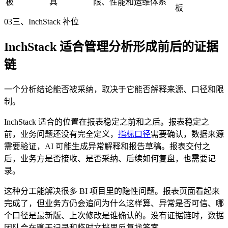
板
具
限、性能和运维体系
板
03
三、InchStack 补位
InchStack 适合管理分析形成前后的证据
链
一个分析结论能否被采纳，取决于它能否解释来源、口径和限
制。
InchStack 适合的位置在报表稳定之前和之后。报表稳定之
前，业务问题还没有完全定义，
指标口径
需要确认，数据来源
需要验证，AI 可能生成异常解释和报告草稿。报表交付之
后，业务方是否接收、是否采纳、后续如何复盘，也需要记
录。
这种分工能解决很多 BI 项目里的隐性问题。报表页面看起来
完成了，但业务方仍会追问为什么这样算、异常是否可信、哪
个口径是最新版、上次修改是谁确认的。没有证据链时，数据
团队会在聊天记录和临时文档里反复找答案。