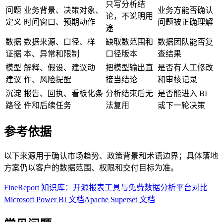
只写分析结
问题
业务背景、决策对象、
业务方能否确认
论，不说明用
定义
时间窗口、预期动作
问题被正确理解
途
数据
数据来源、口径、样
缺取数范围和
数据团队能否复
证据
本、异常和限制
口径版本
查结果
模型
解释、假设、建议动
把模型输出直
是否有人工修改
建议
作、风险提醒
接当结论
和审核记录
沉淀
报告、回执、看板化条
分析结束后无
是否能进入 BI
路径
件和后续任务
法复用
或下一轮决策
参考依据
以下来源用于确认市场趋势、政策背景和术语边界；具体落地
方案仍以客户的数据范围、权限和交付目标为准。
FineReport 知识库：开源报表工具与免费数据分析平台对比
Microsoft Power BI 文档
Apache Superset 文档