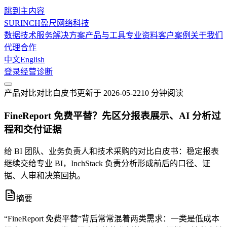
跳到主内容
SURINCH
盈尺网络科技
数据技术服务
解决方案
产品与工具
专业资料
客户案例
关于我们
代理合作
中文
English
登录
经营诊断
产品对比
对比白皮书
更新于
2026-05-22
10 分钟
阅读
FineReport 免费平替？先区分报表展示、AI 分析过
程和交付证据
给 BI 团队、业务负责人和技术采购的对比白皮书：稳定报表
继续交给专业 BI，InchStack 负责分析形成前后的口径、证
据、人审和决策回执。
摘要
“FineReport 免费平替”背后常常混着两类需求：一类是低成本