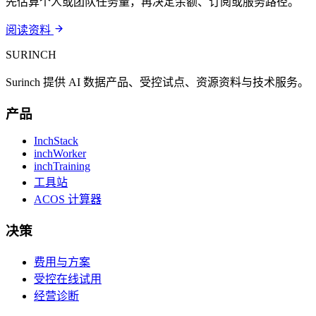
先估算个人或团队任务量，再决定余额、订阅或服务路径。
阅读资料
SURINCH
Surinch 提供 AI 数据产品、受控试点、资源资料与技术服务。
产品
InchStack
inchWorker
inchTraining
工具站
ACOS 计算器
决策
费用与方案
受控在线试用
经营诊断