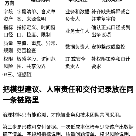
方向
字段
字段清单、含义草
业务和数据
补齐缺失解释或合
资产
案、来源说明
负责人
并重复字段
指标
指标定义、时间窗
确认正式口径或列
业务责任人
口径
口、粒度、限制
出争议项
质量
空值、重复、异常、
数据负责人
安排整改或监控
规则
范围检查
权限
敏感字段、访问范
IT 或安全
补权限策略和审计
风险
围、共享边界
负责人
要求
03
三、证据链
把模型建议、人审责任和交付记录放在同
一条链路里
治理材料只有能追溯，才能被业务和技术团队共同采用。
第三步是形成可交付证据。一次低成本体检至少应该产出数据
资产清单、字段和指标说明、质量问题清单、权限风险说明、