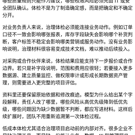
哪些质量规则只能作为建议，哪些权限风险必须先由 IT 或安
全团队确认。体检不是为了制造确定感，而是把确定和不确定
分开。
对业务负责人来说，治理体检必须能连接业务动作。例如订单
口径不一致会影响哪张报表，库存字段缺失会影响哪个补货判
断，客户标签不稳定会影响哪类营销或服务动作。没有业务影
响说明，治理材料很容易变成技术文档，难以推动后续投入。
对采购或合作伙伴来说，体检结果应能支持下一步报价或合作
边界。若只是补字段说明，范围和费用应很轻；若要接入更多
数据源、建立质量监控、做权限审计或形成长期数据资产管
理，则需要进入更完整的项目评估。
资料里还要保留原始依据和修改痕迹。模型为什么给出某个字
段解释，责任人改了哪里，哪些风险从高优先级降到低优先
级，哪些问题因为缺少数据暂不判断，都应写进材料。这样后
续扩展时，团队不用重新追溯第一次体检过程。
低成本体检尤其适合治理项目启动前的内部对齐。很多企业不