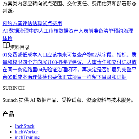
方案类内容应转向试点范围、交付责任、费用估算和部署形态
判断。
预约方案评估
估算试点费用
AI 数据治理中的人工审核
数据资产入表前准备清单
预约治理
体检
资料目录
01
免费或低成本入口应该换来可复查产物
02
从字段、指标、质
量和权限四个方向展开
03
把模型建议、人审责任和交付记录放
在同一条链路里
04
先验证治理闭环，再决定是否扩展到完整平
台
05
低成本治理体检也要像正式项目一样留下目录和证据
SURINCH
Surinch 提供 AI 数据产品、受控试点、资源资料与技术服务。
产品
InchStack
inchWorker
inchTraining