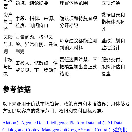
题域、结论摘要
理解体检范围
立项沟通
要
资产
数据目录和
字段、指标、来源、
确认项和待复查项
与口
指标体系补
粒度、时间窗口
分开标记
径
齐
风险
质量问题、权限风
每条建议都能追溯
整改计划和
与规
险、异常样例、建议
到输入材料
监控设计
则
规则
审核
责任边界清楚，不
服务交付、
审核人、修改点、保
与回
把模型输出当正式
采购评估和
留意见、下一步动作
执
结论
复盘
参考依据
以下来源用于确认市场趋势、政策背景和术语边界；具体落地
方案仍以客户的数据范围、权限和交付目标为准。
Alation：Agentic Data Intelligence Platform
DataHub：AI Data
Catalog and Context Management
Google Search Central：避免批