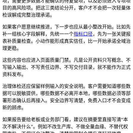
项，需要更多数据才能确认的待复查项，以及必须进入专项项
目的高风险项。把这三类结论分开，客户才不会把一次轻量体
检误解成完整治理承诺。
如果客户愿意继续推进，下一步也应从最小整改开始。比如先
补一组核心字段解释，先统一一个
指标口径
，先为一张关键报
表补质量检查。小动作能形成真实信任，比一开始承诺全域治
理更稳。
这些内容也应进入页面质量门禁。凡是公开资料只写概念、不
写输入输出、不写责任边界、不写交付目录，就不能作为正式
资料发布。
治理体检还应保留样例输入的安全说明。客户需要知道哪些数
据可以脱敏提供，哪些数据不必离开本地，哪些数据必须等部
署形态确认后再接入。安全边界写清楚，免费入口才不会变成
新的顾虑。
如果报告要给老板或业务部门看，建议在摘要里直接写清“本
次不解决什么”。例如不改生产库、不做全量血缘、不替代权