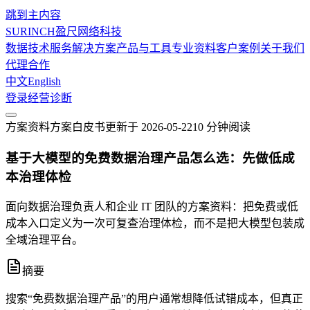
跳到主内容
SURINCH
盈尺网络科技
数据技术服务
解决方案
产品与工具
专业资料
客户案例
关于我们
代理合作
中文
English
登录
经营诊断
方案资料
方案白皮书
更新于
2026-05-22
10 分钟
阅读
基于大模型的免费数据治理产品怎么选：先做低成
本治理体检
面向数据治理负责人和企业 IT 团队的方案资料：把免费或低
成本入口定义为一次可复查治理体检，而不是把大模型包装成
全域治理平台。
摘要
搜索“免费数据治理产品”的用户通常想降低试错成本，但真正