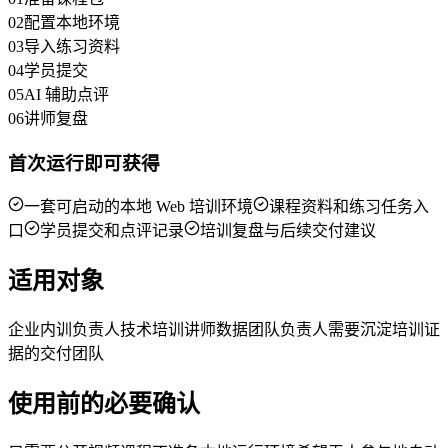
02
配置本地环境
03
导入练习资料
04
学员提交
05
AI 辅助点评
06
讲师复盘
首次运行即可获得
一套可启动的本地 Web 培训环境
课程资料和练习任务入
口
学员提交和点评记录
培训复盘与后续交付建议
适用对象
企业内训负责人
技术培训讲师
数据团队负责人
需要沉淀培训证
据的交付团队
使用前的必要确认