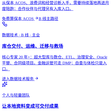
从保本 ACOS、浪费词和经营诊断入手，需要持续落地再进月
度陪跑；合作伙伴与代理另有入库入口。
免费算保本 ACOS
B 线主路径
数据技术 · B 线 · 主业
库仓交付、运维、迁移与救场
核心专家 20 年+：超大型库与数仓、ETL、治理安全、Oracle
平替、合同级项目。金融运管可走 DMP；自查与体检只是入
口。
进入数据技术服务
个人与轻量团队
让本地资料变成可交付成果