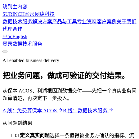
跳到主内容
SURINCH
盈尺网络科技
数据技术服务
解决方案
产品与工具
专业资料
客户案例
关于我们
代理合作
中文
English
登录
数据技术服务
AI-enabled business delivery
把业务问题，做成可验证的交付结果。
从保本 ACOS、利润根因到数据交付——先把一个真实业务问
题算清楚，再决定下一步投入。
A 线：免费算保本 ACOS
B 线：数据技术服务
从问题到结果
01
定义真实问题
选择一条值得被业务方确认的指标、流