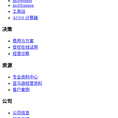
inchWorker
inchTraining
工具站
ACOS 计算器
决策
费用与方案
受控在线试用
经营诊断
资源
专业资料中心
亚马逊经营资料
客户案例
公司
公司信息