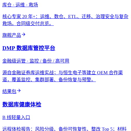
库仓 · 运维 · 救场
核心专家 20 年+：运维、数仓、ETL、迁移、治理安全与复杂
救场。合同级交付总览。
旗舰产品
DMP 数据库管控平台
金融级运管 · 监控 / 备份 / 高可用
源自金融证券库运维实战；与恒生电子等建立 OEM 合作渠
道，覆盖监控、集群部署、备份恢复与预警。
结果包
数据库健康体检
B 线轻量入口
远程体检报告：风险分级、备份可恢复性、整改 Top 5；材料