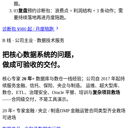
题。
03
复盘
预约诊断包：浪费点 + 利润结构 + 3 条动作；需
要持续落地再进月度陪跑。
诊断包 ¥980 起 / 月度陪跑
B 线 · 公司主业 · 数据技术服务
把核心数据系统的问题，
做成可验收的交付。
核心专家
20 年+
数据库与数仓一线经验；公司自 2017 年起持
续服务金融、信托、保险、央企与制造。 运维、超大型库、
数仓、ETL、治理安全、Oracle 平替、培训与
复杂项目救场
——合同级交付，不是工具演示。
20 年+ 专家
金融 / 央企 / 制造
DMP 金融运管
合同类型齐全
救场
可进场