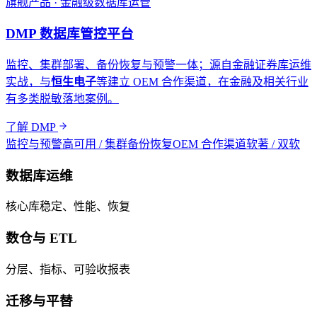
旗舰产品 · 金融级数据库运管
DMP 数据库管控平台
监控、集群部署、备份恢复与预警一体；源自金融证券库运维
实战，与
恒生电子
等建立 OEM 合作渠道，在金融及相关行业
有多类脱敏落地案例。
了解 DMP
监控与预警
高可用 / 集群
备份恢复
OEM 合作渠道
软著 / 双软
数据库运维
核心库稳定、性能、恢复
数仓与 ETL
分层、指标、可验收报表
迁移与平替